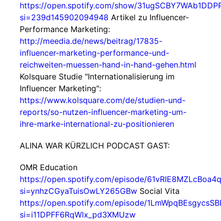
https://open.spotify.com/show/31ugSCBY7WAb1DDP
si=239d145902094948
Artikel zu Influencer-
Performance Marketing:
http://meedia.de/news/beitrag/17835-
influencer-marketing-performance-und-
reichweiten-muessen-hand-in-hand-gehen.html
Kolsquare Studie "Internationalisierung im
Influencer Marketing":
https://www.kolsquare.com/de/studien-und-
reports/so-nutzen-influencer-marketing-um-
ihre-marke-international-zu-positionieren
ALINA WAR KÜRZLICH PODCAST GAST:
OMR Education
https://open.spotify.com/episode/61vRIE8MZLcBoa
si=ynhzCGyaTuisOwLY265GBw
Social Vita
https://open.spotify.com/episode/1LmWpqBEsgycsS
si=i11DPFF6RqWlx_pd3XMUzw