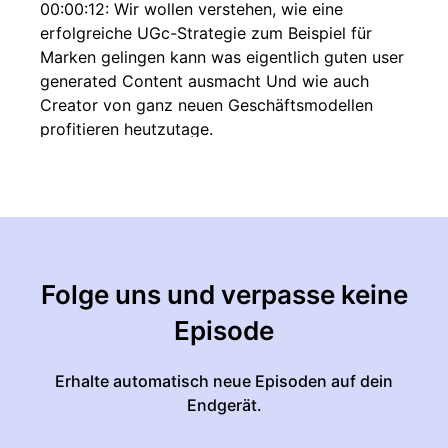
00:00:12: Wir wollen verstehen, wie eine
erfolgreiche UGc-Strategie zum Beispiel für
Marken gelingen kann was eigentlich guten user
generated Content ausmacht Und wie auch
Creator von ganz neuen Geschäftsmodellen
profitieren heutzutage.
00:00:24: Dafür habe ich genau die richtige
Person eingeladen Benita Ilgenstein.
00:00:28: Sie arbeitet seit Jahren an genau der
Schnittstelle zwischen markencreatern und
Technologie, denn als Chief of Staff bei Speakly
Folge uns und verpasse keine
prägt sie heute eine der führenden UGC-
Episode
Plattformen Europas.
00:00:39: Die beste Grundlage also um mit uns
Erhalte automatisch neue Episoden auf dein
ganz tief in dieses Thema einzusteigen!
Endgerät.